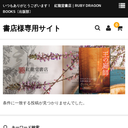
いつもありがとうございます！ 紅龍堂書店｜RUBY DRAGON
BOOKS〔出版部〕
0
書店様専用サイト
版元ホーム
ご注文方法
掛率・手数料等
返品・交換
ご利用規約
条件に一致する投稿が見つかりませんでした。
お問合せ
キーワード検索