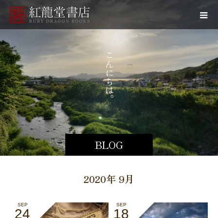
お
こ
元
ん
に
ち
は
。
BLOG
2020年 9月
SEP
SEP
24
18