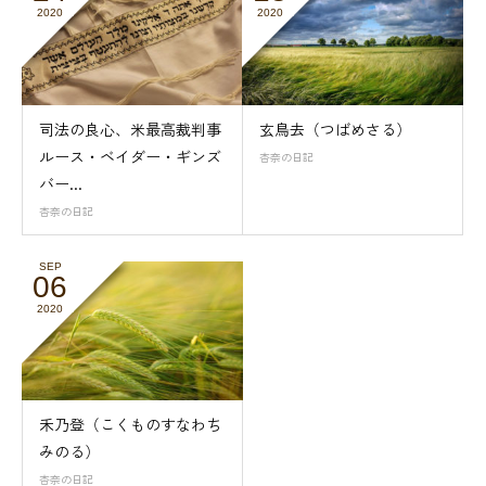
2020
2020
司法の良心、米最高裁判事
玄鳥去（つばめさる）
ルース・ベイダー・ギンズ
杏奈の日記
バー...
杏奈の日記
SEP
06
2020
禾乃登（こくものすなわち
みのる）
杏奈の日記