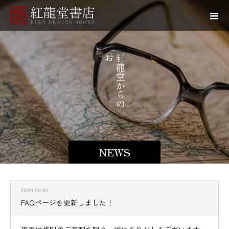
お
紅
知
龍
ら
堂
か
ら
の
NEWS
2020.03.31
FAQページを更新しました！